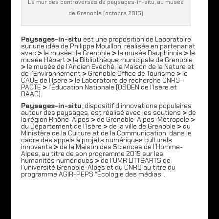
Le mur des controverses de paysages-in-situ, au musée
de Grenoble (octobre 2015)
Paysages-in-situ
est une proposition de Laboratoire
sur une idée de Philippe Mouillon, réalisée en partenariat
avec
>
le musée de Grenoble
>
le musée Dauphinois
>
le
musée Hébert
>
la Bibliothèque municipale de Grenoble
>
le musée de l’Ancien Evéché, la Maison de la Nature et
de l’Environnement
>
Grenoble Office de Tourisme
>
le
CAUE de l’Isère
>
le Laboratoire de recherche CNRS-
PACTE
>
l’Éducation Nationale (DSDEN de l’Isère et
DAAC).
Paysages-in-situ
, dispositif d’innovations populaires
autour des paysages, est réalisé avec les soutiens
>
de
la région Rhône-Alpes
>
de Grenoble-Alpes-Métropole
>
du Département de l’Isère
>
de la ville de Grenoble
>
du
Ministère de la Culture et de la Communication, dans le
cadre des appels à projets numériques culturels
innovants
>
de la Maison des Sciences de l’Homme-
Alpes, au titre de son programme 2015 sur les
humanités numériques
>
de l’UMR LITT&ARTS de
l’université Grenoble-Alpes et du CNRS au titre du
programme AGIR-PEPS “Écologie des médias”.