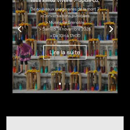
memento vivere / opus 02
De nouveaux imaginaires de la mort ?
> Conversations publiques
> Musée de Grenoble
> Samedi 14 novembre 2026
> De 10H à 17H30
Lire la suite