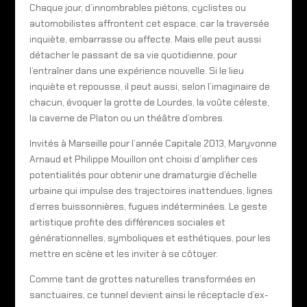
Chaque jour, d’innombrables piétons, cyclistes ou
automobilistes affrontent cet espace, car la traversée
inquiète, embarrasse ou affecte. Mais elle peut aussi
détacher le passant de sa vie quotidienne, pour
l’entraîner dans une expérience nouvelle. Si le lieu
inquiète et repousse, il peut aussi, selon l’imaginaire de
chacun, évoquer la grotte de Lourdes, la voûte céleste,
la caverne de Platon ou un théâtre d’ombres.
Invités à Marseille pour l’année Capitale 2013, Maryvonne
Arnaud et Philippe Mouillon ont choisi d’amplifier ces
potentialités pour obtenir une dramaturgie d’échelle
urbaine qui impulse des trajectoires inattendues, lignes
d’erres buissonnières, fugues indéterminées. Le geste
artistique profite des différences sociales et
générationnelles, symboliques et esthétiques, pour les
mettre en scène et les inviter à se côtoyer.
Comme tant de grottes naturelles transformées en
sanctuaires, ce tunnel devient ainsi le réceptacle d’ex-