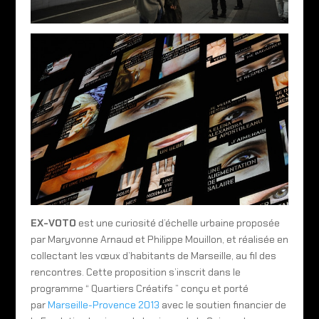
EX-VOTO
est une curiosité d’échelle urbaine proposée
par Maryvonne Arnaud et Philippe Mouillon, et réalisée en
collectant les vœux d’habitants de Marseille, au fil des
rencontres. Cette proposition s’inscrit dans le
programme “ Quartiers Créatifs ” conçu et porté
par
Marseille-Provence 2013
avec le soutien financier de