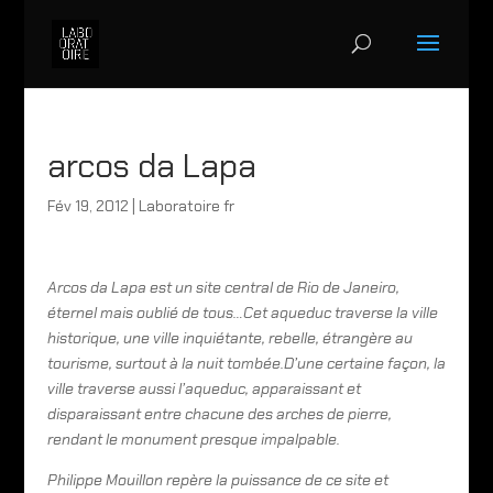
arcos da Lapa
Fév 19, 2012
|
Laboratoire fr
Arcos da Lapa est un site central de Rio de Janeiro,
éternel mais oublié de tous…
Cet aqueduc traverse la ville
historique, une ville inquiétante, rebelle, étrangère au
tourisme, surtout à la nuit tombée.
D’une certaine façon, la
ville traverse aussi l’aqueduc, apparaissant et
disparaissant entre chacune des arches de pierre,
rendant le monument presque impalpable.
Philippe Mouillon repère la puissance de ce site et