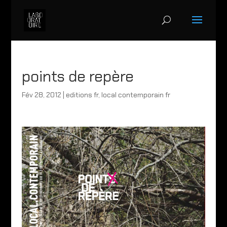
points de repère
Fév 28, 2012
|
editions fr
,
local contemporain fr