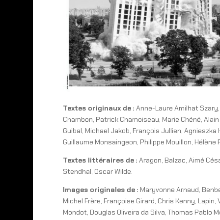
Textes originaux de :
Anne-Laure Amilhat Szary,
Chambon, Patrick Chamoiseau, Marie Chéné, Alain Ch
Guibal, Michael Jakob, François Jullien, Agnieszka 
Guillaume Monsaingeon, Philippe Mouillon, Hélène Pi
Textes littéraires de :
Aragon, Balzac, Aimé Césai
Stendhal, Oscar Wilde.
Images originales de :
Maryvonne Arnaud, Benber
Michel Frère, Françoise Girard, Chris Kenny, Lapi
Mondot, Douglas Oliveira da Silva, Thomas Pablo Mo