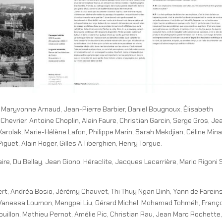
 Maryvonne Arnaud, Jean-Pierre Barbier, Daniel Bougnoux, Élisabeth
evrier, Antoine Choplin, Alain Faure, Christian Garcin, Serge Gros, Je
Karolak, Marie-Hélène Lafon, Philippe Marin, Sarah Mekdjian, Céline Mina
guet, Alain Roger, Gilles A.Tiberghien, Henry Torgue.
re, Du Bellay, Jean Giono, Héraclite, Jacques Lacarrière, Mario Rigoni 
t, Andréa Bosio, Jérémy Chauvet, Thi Thuy Ngan Dinh, Yann de Fareins
n, Vanessa Loumon, Mengpei Liu, Gérard Michel, Mohamad Tohméh, Franç
uillon, Mathieu Pernot, Amélie Pic, Christian Rau, Jean Marc Rochette,