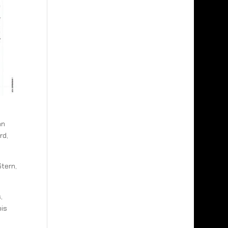
an
rd,
Stern,
,
ois