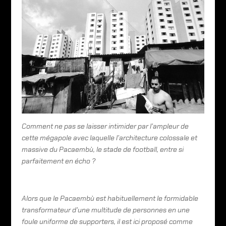
Comment ne pas se laisser intimider par l’ampleur de
cette mégapole avec laquelle l’architecture colossale et
massive du Pacaembù, le stade de football, entre si
parfaitement en écho ?
Alors que le Pacaembù est habituellement le formidable
transformateur d’une multitude de personnes en une
foule uniforme de supporters, il est ici proposé comme