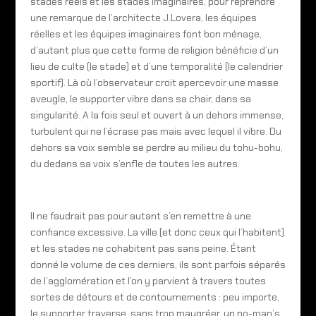
stades réels et les stades imaginaires, pour reprendre
une remarque de l’architecte J.Lovera, les équipes
réelles et les équipes imaginaires font bon ménage,
d’autant plus que cette forme de religion bénéficie d’un
lieu de culte (le stade) et d’une temporalité (le calendrier
sportif). Là où l’observateur croit apercevoir une masse
aveugle, le supporter vibre dans sa chair, dans sa
singularité. A la fois seul et ouvert à un dehors immense,
turbulent qui ne l’écrase pas mais avec lequel il vibre. Du
dehors sa voix semble se perdre au milieu du tohu-bohu,
du dedans sa voix s’enfle de toutes les autres.
Il ne faudrait pas pour autant s’en remettre à une
confiance excessive. La ville (et donc ceux qui l’habitent)
et les stades ne cohabitent pas sans peine. Étant
donné le volume de ces derniers, ils sont parfois séparés
de l’agglomération et l’on y parvient à travers toutes
sortes de détours et de contournements : peu importe,
le supporter traverse, sans trop maugréer, un no-man’s