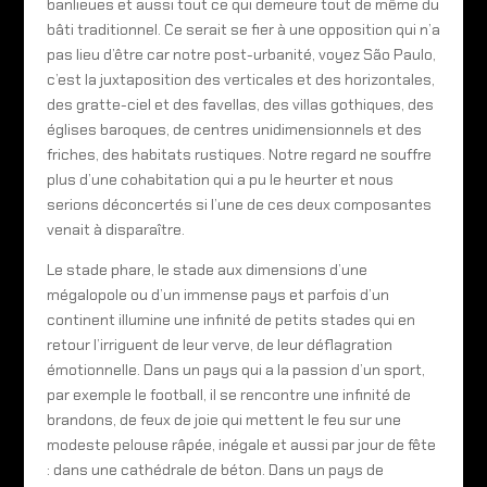
banlieues et aussi tout ce qui demeure tout de même du
bâti traditionnel. Ce serait se fier à une opposition qui n’a
pas lieu d’être car notre post-urbanité, voyez São Paulo,
c’est la juxtaposition des verticales et des horizontales,
des gratte-ciel et des favellas, des villas gothiques, des
églises baroques, de centres unidimensionnels et des
friches, des habitats rustiques. Notre regard ne souffre
plus d’une cohabitation qui a pu le heurter et nous
serions déconcertés si l’une de ces deux composantes
venait à disparaître.
Le stade phare, le stade aux dimensions d’une
mégalopole ou d’un immense pays et parfois d’un
continent illumine une infinité de petits stades qui en
retour l’irriguent de leur verve, de leur déflagration
émotionnelle. Dans un pays qui a la passion d’un sport,
par exemple le football, il se rencontre une infinité de
brandons, de feux de joie qui mettent le feu sur une
modeste pelouse râpée, inégale et aussi par jour de fête
: dans une cathédrale de béton. Dans un pays de