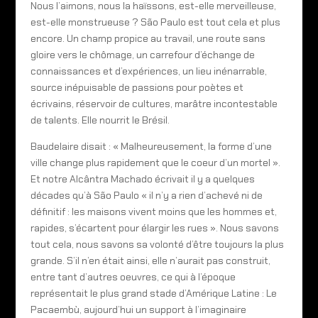
Nous l’aimons, nous la haïssons, est-elle merveilleuse,
est-elle monstrueuse ? São Paulo est tout cela et plus
encore. Un champ propice au travail, une route sans
gloire vers le chômage, un carrefour d’échange de
connaissances et d’expériences, un lieu inénarrable,
source inépuisable de passions pour poètes et
écrivains, réservoir de cultures, marâtre incontestable
de talents. Elle nourrit le Brésil.
Baudelaire disait : « Malheureusement, la forme d’une
ville change plus rapidement que le coeur d’un mortel ».
Et notre Alcântra Machado écrivait il y a quelques
décades qu’à São Paulo « il n’y a rien d’achevé ni de
définitif : les maisons vivent moins que les hommes et,
rapides, s’écartent pour élargir les rues ». Nous savons
tout cela, nous savons sa volonté d’être toujours la plus
grande. S’il n’en était ainsi, elle n’aurait pas construit,
entre tant d’autres oeuvres, ce qui à l’époque
représentait le plus grand stade d’Amérique Latine : Le
Pacaembù, aujourd’hui un support à l’imaginaire