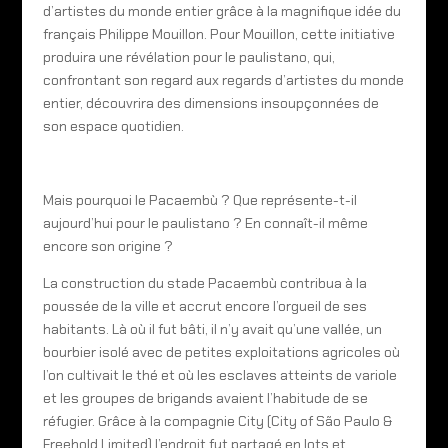
d’artistes du monde entier grâce à la magnifique idée du
français Philippe Mouillon. Pour Mouillon, cette initiative
produira une révélation pour le paulistano, qui,
confrontant son regard aux regards d’artistes du monde
entier, découvrira des dimensions insoupçonnées de
son espace quotidien.
Mais pourquoi le Pacaembù ? Que représente-t-il
aujourd’hui pour le paulistano ? En connaît-il même
encore son origine ?
La construction du stade Pacaembù contribua à la
poussée de la ville et accrut encore l’orgueil de ses
habitants. Là où il fut bâti, il n’y avait qu’une vallée, un
bourbier isolé avec de petites exploitations agricoles où
l’on cultivait le thé et où les esclaves atteints de variole
et les groupes de brigands avaient l’habitude de se
réfugier. Grâce à la compagnie City (City of São Paulo &
Freehold Limited) l’endroit fut partagé en lots et