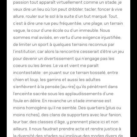
passion tout apparaît virtuellement comme un stade, je
veux dire un lieu où l’on peut dribbler, tacler, foncer à vive
allure, rouler sur le sol à la suite d’un but marqué. Tout,
c’est à dire une rue peu fréquentée, une plage, un terrain
vague, la cour d’une école ou d’un immeuble. Nous
sommes mal avisés, en vertu d’une exigence injustifiée,
de limiter un sport à quelques terrains reconnus par
l’institution, car alors la rencontre cesserait d’être un jeu
pour devenir un divertissement qui n’engage pas les
coeurs ou les âmes. Le va et vient me paraît
incontestable : en jouant sur ce terrain bosselé, entre
chien et loup, les gamins et aussi les adultes
s’enfièvrent à la pensée (au rire) qu’ils pénètrent dans
l’enceinte sacrée sous les applaudissements d’une
foule en délire. En revanche un stade immense est
moins homogène qu’il ne semble. Des quartiers (plus ou
moins riches), des clans de supporters avec leur fanion,
leur bar, des classes d’âge, y prennent place ici et non
ailleurs. Il nous faudrait prendre acte et rendre justice à
la diversité des stades qui implique des modes divers de