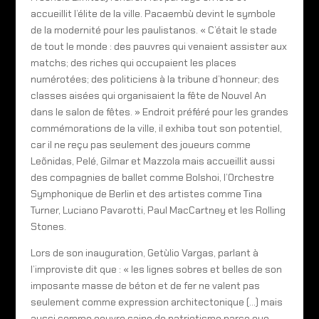
accueillit l’élite de la ville. Pacaembù devint le symbole
de la modernité pour les paulistanos. « C’était le stade
de tout le monde : des pauvres qui venaient assister aux
matchs; des riches qui occupaient les places
numérotées; des politiciens à la tribune d’honneur; des
classes aisées qui organisaient la fête de Nouvel An
dans le salon de fêtes. » Endroit préféré pour les grandes
commémorations de la ville, il exhiba tout son potentiel,
car il ne reçu pas seulement des joueurs comme
Leõnidas, Pelé, Gilmar et Mazzola mais accueillit aussi
des compagnies de ballet comme Bolshoi, l’Orchestre
Symphonique de Berlin et des artistes comme Tina
Turner, Luciano Pavarotti, Paul MacCartney et les Rolling
Stones.
Lors de son inauguration, Getùlio Vargas, parlant à
l’improviste dit que : « les lignes sobres et belles de son
imposante masse de béton et de fer ne valent pas
seulement comme expression architectonique (…) mais
aussi comme oeuvre saine de patriotisme parce que