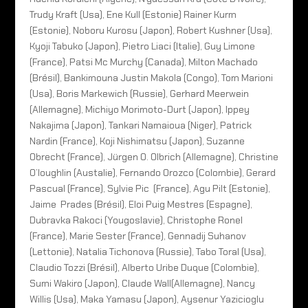
Trudy Kraft (Usa), Ene Kull (Estonie) Rainer Kurm
(Estonie), Noboru Kurosu (Japon), Robert Kushner (Usa),
Kyoji Tabuko (Japon), Pietro Liaci (Italie), Guy Limone
(France), Patsi Mc Murchy (Canada), Milton Machado
(Brésil), Bankimouna Justin Makola (Congo), Tom Marioni
(Usa), Boris Markewich (Russie), Gerhard Meerwein
(Allemagne), Michiyo Morimoto-Durt (Japon), Ippey
Nakajima (Japon), Tankari Namaioua (Niger), Patrick
Nardin (France), Koji Nishimatsu (Japon), Suzanne
Obrecht (France), Jürgen O. Olbrich (Allemagne), Christine
O’loughlin (Austalie), Fernando Orozco (Colombie), Gerard
Pascual (France), Sylvie Pic (France), Agu Pilt (Estonie),
Jaime Prades (Brésil), Eloi Puig Mestres (Espagne),
Dubravka Rakoci (Yougoslavie), Christophe Ronel
(France), Marie Sester (France), Gennadij Suhanov
(Lettonie), Natalia Tichonova (Russie), Tabo Toral (Usa),
Claudio Tozzi (Brésil), Alberto Uribe Duque (Colombie),
Sumi Wakiro (Japon), Claude Wall(Allemagne), Nancy
Willis (Usa), Maka Yamasu (Japon), Aysenur Yazicioglu