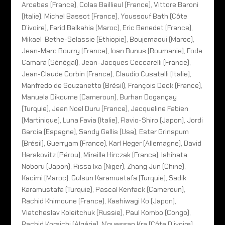
Arcabas (France), Colas Baillieul (France), Vittore Baroni
(Italie), Michel Bassot (France), Youssouf Bath (Côte
D’ivoire), Farid Belkahia (Maroc), Eric Benedet (France),
Mikael Bethe-Selassie (Ethiopie), Boujemaoui (Maroc),
Jean-Marc Bourry (France), Ioan Bunus (Roumanie), Fode
Camara (Sénégal), Jean-Jacques Ceccarelli (France),
Jean-Claude Corbin (France), Claudio Cusatelli (Italie),
Manfredo de Souzanetto (Brésil), François Deck (France),
Manuela Dikoume (Cameroun), Burhan Dogançay
(Turquie), Jean Noel Duru (France), Jacqueline Fabien
(Martinique), Luna Favia (Italie), Flavio-Shiro (Japon), Jordi
Garcia (Espagne), Sandy Gellis (Usa), Ester Grinspum
(Brésil), Guerryam (France), Karl Heger (Allemagne), David
Herskovitz (Pérou), Mireille Hirczak (France), Ishihata
Noboru (Japon), Rissa Ixa (Niger), Zhang Jun (Chine),
Kacimi (Maroc), Gülsün Karamustafa (Turquie), Sadik
Karamustafa (Turquie), Pascal Kenfack (Cameroun),
Rachid Khimoune (France), Kashiwagi Ko (Japon),
Viatcheslav Koleitchuk (Russie), Paul Kombo (Congo),
Rachid Koraichi (Algérie), N’guessan Kra (Côte D’ivoire),