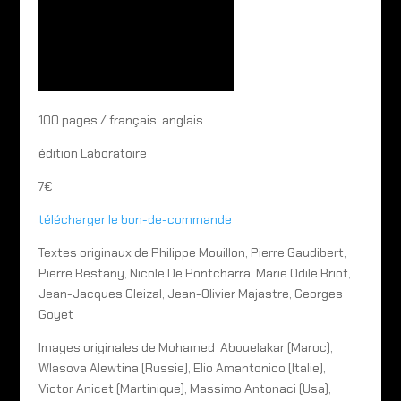
100 pages / français, anglais
édition Laboratoire
7€
télécharger le bon-de-commande
Textes originaux de Philippe Mouillon, Pierre Gaudibert,
Pierre Restany, Nicole De Pontcharra, Marie Odile Briot,
Jean-Jacques Gleizal, Jean-Olivier Majastre, Georges
Goyet
Images originales de Mohamed Abouelakar (Maroc),
Wlasova Alewtina (Russie), Elio Amantonico (Italie),
Victor Anicet (Martinique), Massimo Antonaci (Usa),